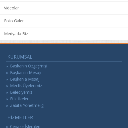
Videolar
Foto Galeri
Medyada Biz
KURUMSAL
Başkanın Özgeçmişi
»
Başkan'ın Mesajı
»
Başkan'a Mesaj
»
Meclis Üyelerimiz
»
Belediyemiz
»
Etik İlkeler
»
Zabıta Yönetmeliği
»
HİZMETLER
Cenaze İşlemleri
»