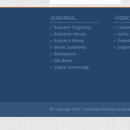
KURUMSAL
HİZME
Başkanın Özgeçmişi
Cenaze
»
»
Başkan'ın Mesajı
Kamu H
»
»
Başkan'a Mesaj
Evlend
»
»
Meclis Üyelerimiz
Doğum 
»
»
Belediyemiz
»
Etik İlkeler
»
Zabıta Yönetmeliği
»
© Copyright 2023 | Sarıveliler Belediye Başkan