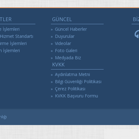
TLER
GÜNCEL
Bİ
 İşlemleri
Güncel Haberler
»
izmet Standartı
Duyurular
»
irme İşlemleri
Videolar
»
İşlemleri
Foto Galeri
»
Medyada Biz
»
KVKK
Aydınlatma Metni
»
Bilgi Güvenliği Politikası
»
Çerez Politikası
»
KVKK Başvuru Formu
»
lığı