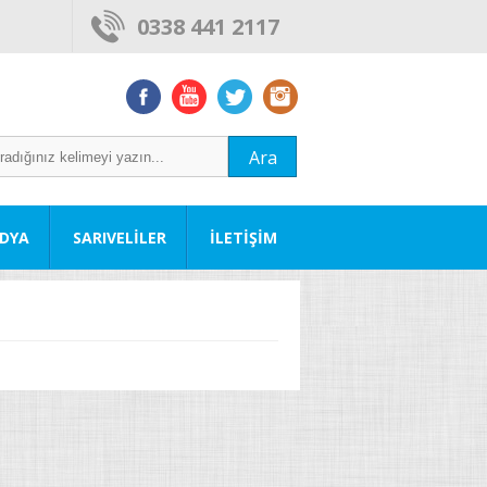
0338 441 2117
Ara
DYA
SARIVELİLER
İLETİŞİM